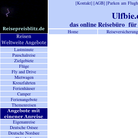
[Kontakt]
[AGB]
[Parken am Flugh
Ulfbie.
das online Reisebüro für
Home
Reiseversicherung
Lastminute
Pauschalreise
Zielgebiete
Flüge
Fly and Drive
Mietwagen
Kreuzfahrten
Ferienhäuser
Camper
Ferienangebote
Themenreisen
Eigenanreise
Deutsche Ostsee
Deutsche Nordsee